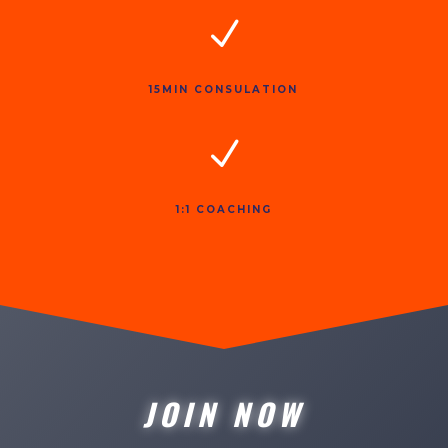
N
15MIN CONSULATION
N
1:1 COACHING
JOIN NOW