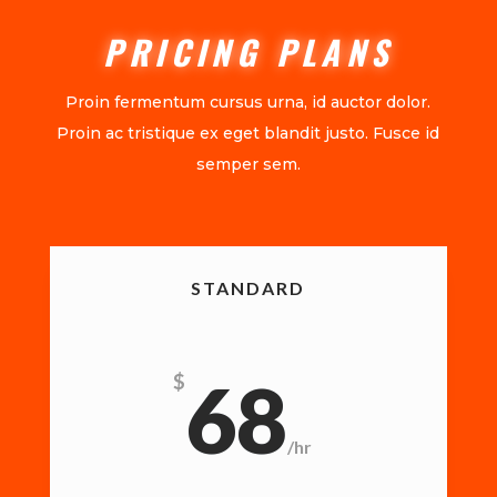
PRICING PLANS
Proin fermentum cursus urna, id auctor dolor.
Proin ac tristique ex eget blandit justo. Fusce id
semper sem.
STANDARD
68
$
/
hr