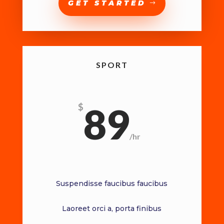
GET STARTED
SPORT
89
$
/
hr
Suspendisse faucibus faucibus
Laoreet orci a, porta finibus