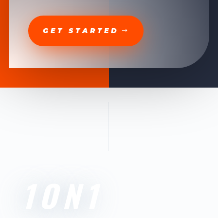
GET STARTED
1ON1